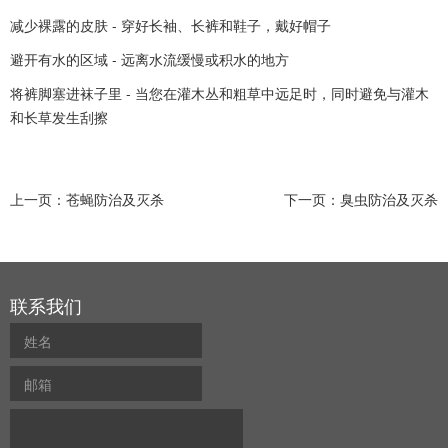
减少裸露的皮肤 - 穿好长袖、长裤和鞋子，戴好帽子
避开有水的区域 - 远离水流缓慢或积水的地方
将裤脚塞进袜子里 - 当您在灌木丛和粗草中远足时，同时避免与灌木
和长草发生刮擦
上一页：
苍蝇防治及灭杀
下一页：
臭虫防治及灭杀
联系我们