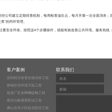
防控公司建立定期排查机制，每周检查
滋生点
，每月开展一次全面消杀；
复查”的闭环管理。
环保。按照这4个步骤操作，就能有效改善公共环境。服务热线：0757-85
客户案例
联系我们
吉利村庄有害生物消杀工程
禅城住宅环境灭鼠工程
祖庙厂区杀蟑螂蚊蝇工程
南庄白蚁侵害防治工程
佛山住宅小区蚊虫防控工程