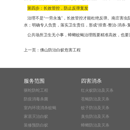
第四步：长效管控，防止反弹复发
治理不是“一劳永逸”，长效管控才能杜绝反弹。南庄害虫
水；明确专人负责，落实卫生责任，形成“排查-整治-消杀-
公共场所卫生无小事，蟑螂蚊蝇治理既要精准高效，也要注重安全
上一页：
佛山防治白蚁危害工程
服务范围
四害消杀
驱蛇防蛇工程
红火蚁防治及灭杀
防疫消毒杀菌
苍蝇防治及灭杀
室内环境消杀蚊蝇
蚊子防治及灭杀
家居灭治白蚁
臭虫防治及灭杀
装修预防白蚁
蟑螂防治及灭杀