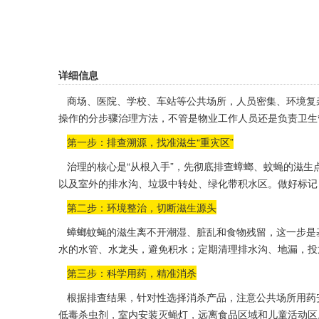
详细信息
商场、医院、学校、车站等公共场所，人员密集、环境复
操作的分步骤治理方法，不管是物业工作人员还是负责卫生
第一步：排查溯源，找准滋生“重灾区”
治理的核心是“从根入手”，先彻底排查蟑螂、蚊蝇的滋生
以及室外的排水沟、垃圾中转处、绿化带积水区。做好标记
第二步：环境整治，切断滋生源头
蟑螂蚊蝇的滋生离不开潮湿、脏乱和食物残留，这一步是基
水的水管、水龙头，避免积水；定期清理排水沟、地漏，投
第三步：科学用药，精准消杀
根据排查结果，针对性选择消杀产品，注意公共场所
用药
低毒杀虫剂，室内安装灭蝇灯，远离食品区域和儿童活动区