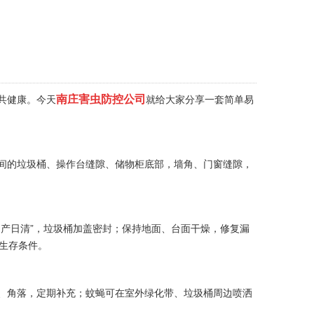
南庄害虫防控公司
共健康。今天
就给大家分享一套简单易
水间的垃圾桶、操作台缝隙、储物柜底部，墙角、门窗缝隙，
产日清”，垃圾桶
加盖密封
；保持地面、台面干燥，修复漏
生存条件。
、角落，定期补充；蚊蝇可在室外绿化带、垃圾桶周边喷洒